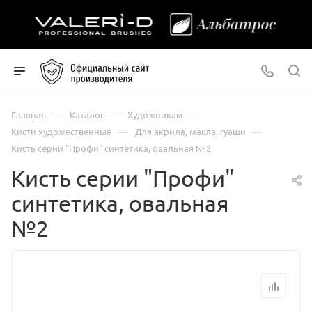
—
—
—
Главная
Каталог
Художникам
—
—
Кисти художественные
Для акрила, масла, гуаши
Кисть серии "Профи" синтетика, овальная №2
Кисть серии "Профи"
синтетика, овальная
№2