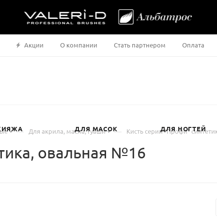
Акции
О компании
Стать партнером
Оплата
КИЯЖА
ДЛЯ МАСОК
ДЛЯ НОГТЕЙ
—
—
ные
Для акрила, масла, гуаши
Кисть серии "Профи" синтети
етика, овальная №16