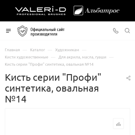
—
—
—
Главная
Каталог
Художникам
—
—
Кисти художественные
Для акрила, масла, гуаши
Кисть серии "Профи" синтетика, овальная №14
Кисть серии "Профи"
синтетика, овальная
№14