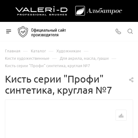
—
—
—
Главная
Каталог
Художникам
—
—
Кисти художественные
Для акрила, масла, гуаши
Кисть серии "Профи" синтетика, круглая №7
Кисть серии "Профи"
синтетика, круглая №7