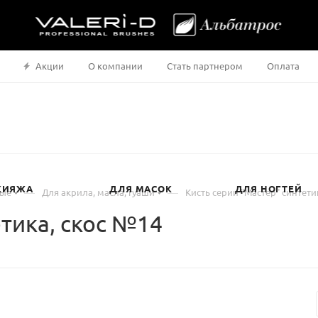
Акции
О компании
Стать партнером
Оплата
КИЯЖА
ДЛЯ МАСОК
ДЛЯ НОГТЕЙ
—
—
ные
Для акрила, масла, гуаши
Кисть серии "Мастер" синтети
етика, скос №14