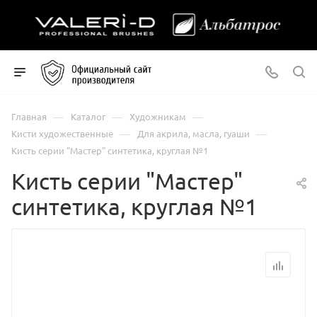
—
—
—
Главная
Каталог
Художникам
—
—
Кисти художественные
Для акрила, масла, гуаши
Кисть серии "Мастер" синтетика, круглая №1
Кисть серии "Мастер"
синтетика, круглая №1