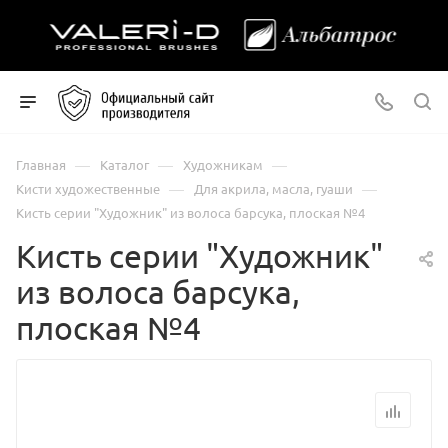
—
—
—
Главная
Каталог
Художникам
—
—
Кисти художественные
Для акрила, масла, гуаши
Кисть серии "Художник" из волоса барсука, плоская №4
Кисть серии "Художник"
из волоса барсука,
плоская №4