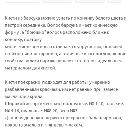
Кисти из барсука можно узнать по кончику белого цвета и
пестрой серединке. Волос барсука имеет коническую
форму , а "брюшко" волоса расположено ближе к
кончику, поэтому
кисти мягче щетины и отличается упругостью, большей
стойкостью к истиранию, а отличные влагопоглощающие
свойства волоса барсука делают этот волос идеальным
материалом для кистей.
Кисти прекрасно подходят для работы умеренно
разбавленными красками, им нет равных при замесе
масла или акрила.
Широкий ассортимент кистей: круглые: № 1-10, плоские:
№ 4-16, овальные: №8-20, веер №7.
Длинная деревянная ручка прекрасно сбалансирована,
покрыта эмалью и глянцевым лаком.