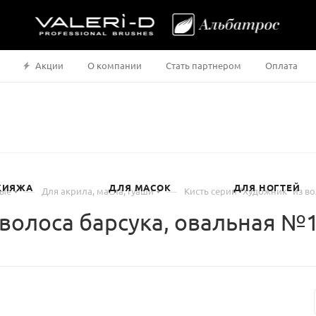
Акции
О компании
Стать партнером
Оплата
КИЯЖА
ДЛЯ МАСОК
ДЛЯ НОГТЕЙ
—
—
ные
Для акрила, масла, гуаши
Кисть серии "Художник" из в
 волоса барсука, овальная №