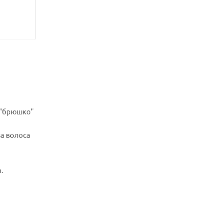
а "брюшко"
а волоса
а.