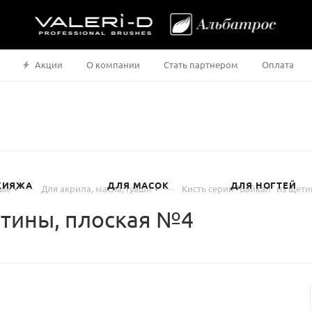
Акции
О компании
Стать партнером
Оплата
КИЯЖА
ДЛЯ МАСОК
ДЛЯ НОГТЕЙ
—
—
ные
Для акрила, масла, гуаши
Кисть серии "Байкал" из щет
етины, плоская №4