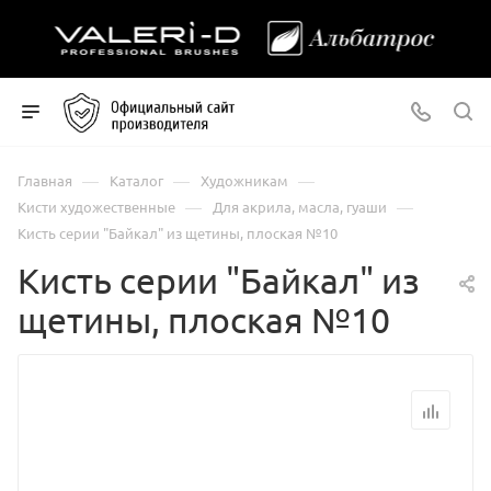
—
—
—
Главная
Каталог
Художникам
—
—
Кисти художественные
Для акрила, масла, гуаши
Кисть серии "Байкал" из щетины, плоская №10
Кисть серии "Байкал" из
щетины, плоская №10