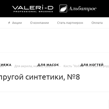
Акции
О компании
Стать партнером
Оплата
КИЯЖА
ДЛЯ МАСОК
ДЛЯ НОГТЕЙ
—
—
ные
Для акрила, масла, гуаши
Кисть "Хобби" плоская из упр
упругой синтетики, №8