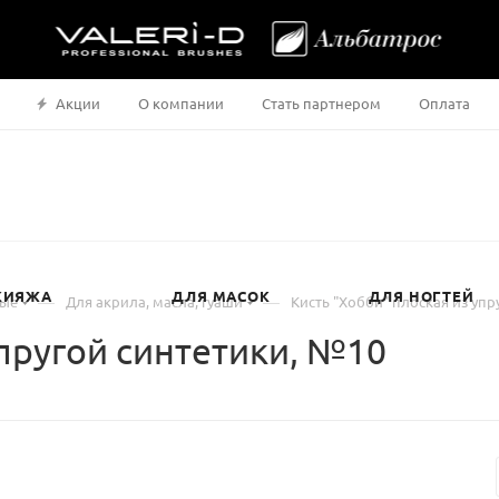
Акции
О компании
Стать партнером
Оплата
КИЯЖА
ДЛЯ МАСОК
ДЛЯ НОГТЕЙ
—
—
ные
Для акрила, масла, гуаши
Кисть "Хобби" плоская из упр
упругой синтетики, №10