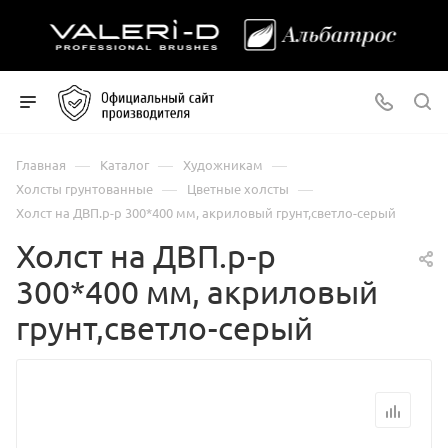
—
—
—
Главная
Каталог
Художникам
—
—
Холсты грунтованные
Цветные холсты
Холст на ДВП.р-р 300*400 мм, акриловый грунт,светло-серый
Холст на ДВП.р-р
300*400 мм, акриловый
грунт,светло-серый