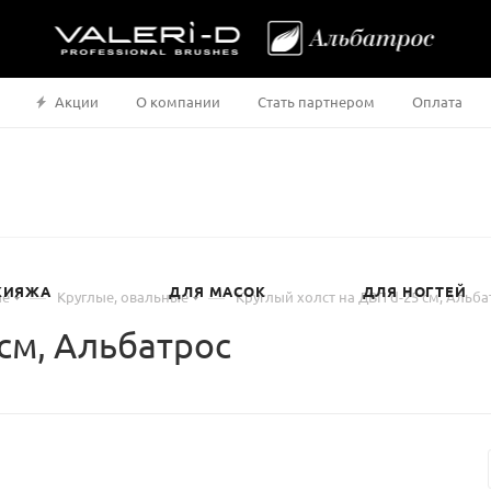
Акции
О компании
Стать партнером
Оплата
КИЯЖА
ДЛЯ МАСОК
ДЛЯ НОГТЕЙ
—
—
ые
Круглые, овальные
Круглый холст на ДВП d-25 см, Альба
 см, Альбатрос