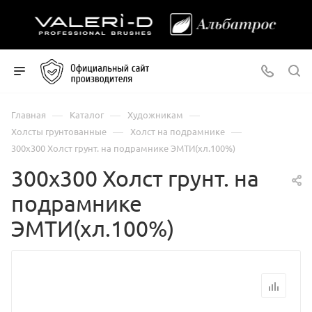
—
—
—
Главная
Каталог
Художникам
—
—
Холсты грунтованные
Холст на подрамнике
300х300 Холст грунт. на подрамнике ЭМТИ(хл.100%)
300х300 Холст грунт. на
подрамнике
ЭМТИ(хл.100%)