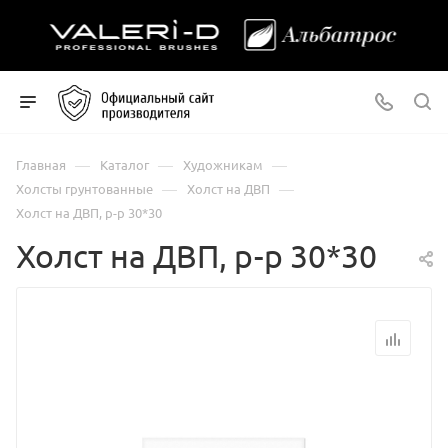
—
—
—
Главная
Каталог
Художникам
—
—
Холсты грунтованные
Холст на ДВП
Холст на ДВП, р-р 30*30
Холст на ДВП, р-р 30*30