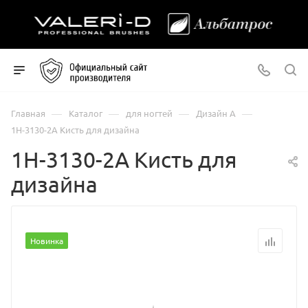
—
—
—
—
Главная
Каталог
для ногтей
Дизайн А
1Н-3130-2А Кисть для дизайна
1Н-3130-2А Кисть для
дизайна
Новинка