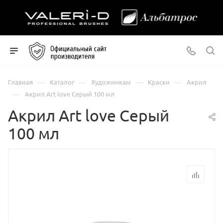
—
—
—
—
Главная
Каталог
Художникам
Краски
Акрил
—
Акрил Art love Серый 100 мл
Акрил Art love Серый
100 мл