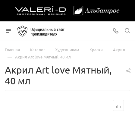
—
—
—
—
Главная
Каталог
Художникам
Краски
Акрил
—
Акрил Art love Мятный, 40 мл
Акрил Art love Мятный,
40 мл