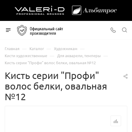
—
—
—
Главная
Каталог
Художникам
—
—
Кисти художественные
Для акварели, темперы
Кисть серии "Профи" волос белки, овальная №12
Кисть серии "Профи"
волос белки, овальная
№12