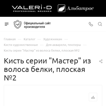
—
—
—
Главная
Каталог
Художникам
—
—
Кисти художественные
Для акварели, темперы
Кисть серии "Мастер" из волоса белки, плоская №2
Кисть серии "Мастер" из
волоса белки, плоская
№2